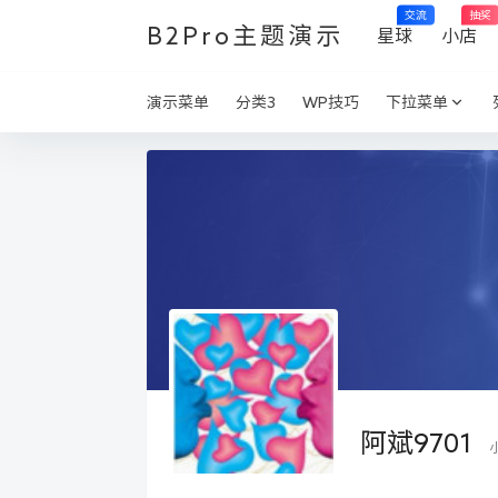
交流
抽奖
B2Pro主题演示
星球
小店
演示菜单
分类3
WP技巧
下拉菜单
阿斌9701