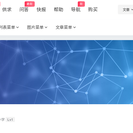
最新
新
供求
问答
快报
帮助
导航
购买
文章
列表菜单
图片菜单
文章菜单
Lv1
小学