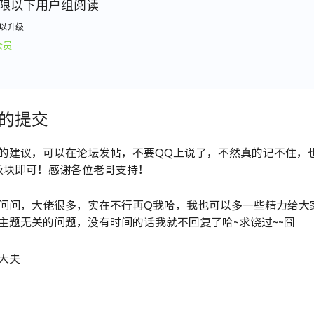
限以下用户组阅读
以升级
会员
的提交
的建议，可以在论坛发帖，不要QQ上说了，不然真的记不住，
ss 板块即可！感谢各位老哥支持！
问问，大佬很多，实在不行再Q我哈，我也可以多一些精力给大
主题无关的问题，没有时间的话我就不回复了哈~求饶过~~囧
大夫