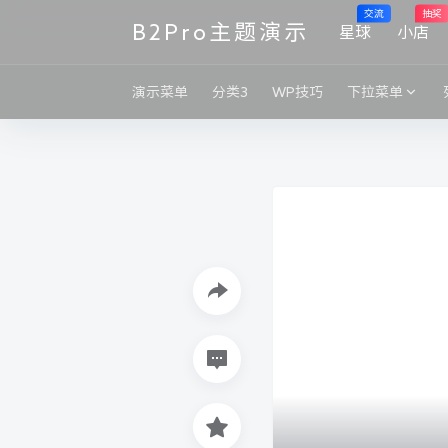
交流
抽奖
B2Pro主题演示
星球
小店
演示菜单
分类3
WP技巧
下拉菜单