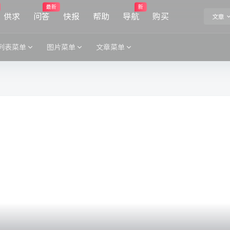
最新
新
供求
问答
快报
帮助
导航
购买
文章
列表菜单
图片菜单
文章菜单