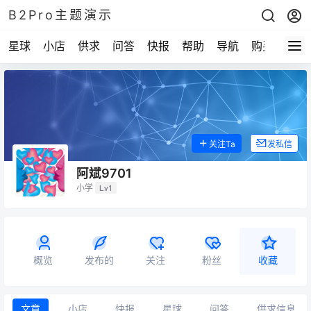
B2Pro主题演示
星球
小店
供求
问答
快报
帮助
导航
购买
关注Ta
发私信
阿斌9701
小学
Lv1
概览
发布的
关注
粉丝
收藏
文章
小店
快报
星球
问答
供求信息