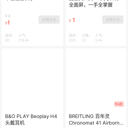
全面屏，一手全掌握
2
₮
1
权限不足
权限不足
₮
1
₮
库存：
人气：
库存：
已售：
人气：
80
218.4k
200
12
5.4k
5.6折
B&O PLAY Beoplay H4
BREITLING 百年灵
头戴耳机
Chronomat 41 Airborne