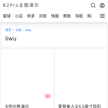
B2Pro主题演示
星球
小店
供求
问答
快报
帮助
导航
购买
首页
>
小店
>
liwu
liwu
5折
卡密出售演示
夏普美人尖5.5英寸异形