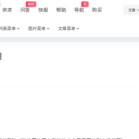
最新
新
供求
问答
快报
帮助
导航
购买
文章
列表菜单
图片菜单
文章菜单
明