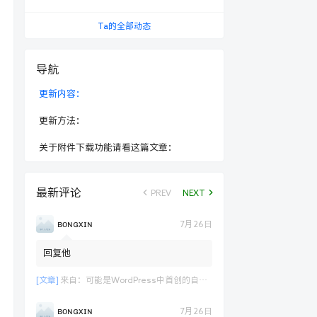
Ta的全部动态
导航
更新内容：
更新方法：
关于附件下载功能请看这篇文章：
最新评论
PREV
NEXT
ʙᴏɴɢxɪɴ
7月26日
回复他
[文章]
来自：
可能是WordPress中首创的自定义表单支付功能演示
ʙᴏɴɢxɪɴ
7月26日