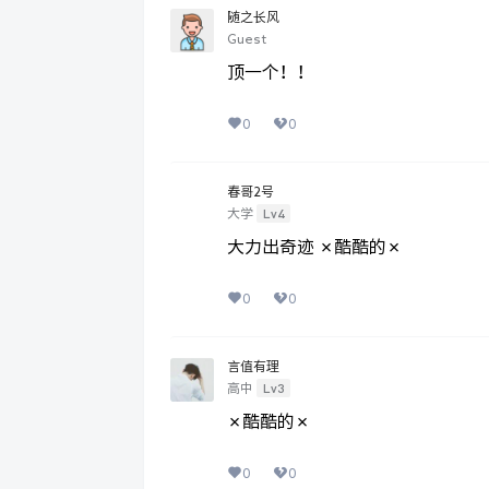
随之长风
Guest
顶一个！！
0
0
春哥2号
Lv4
大学
大力出奇迹 ✗酷酷的✗
0
0
言值有理
Lv3
高中
✗酷酷的✗
0
0