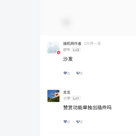
搞机网作者
DIY界一哥
Lv2
初中
沙发
0
0
龙龙
Lv1
小学
赞赏功能单独出插件吗
0
0