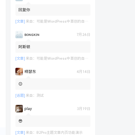
回复你
[文章]
来自：
可能是WordPress中首创的自定义表单支付功能演示
ʙᴏɴɢxɪɴ
7月26日
阿斯顿
[文章]
来自：
可能是WordPress中首创的自定义表单支付功能演示
嘚瑟东
4月14日
😊
[话题]
来自：
测试
play
3月19日
😎
[文章]
来自：
B2Pro主题文章内页功能演示