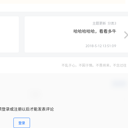
主题更新
分类3
哈哈哈哈哈，看看多牛
2018-5-12 13:51:09
不乱于心，不困于情。不畏将来，不念过往
确认修改
须登录或注册以后才能发表评论
登录