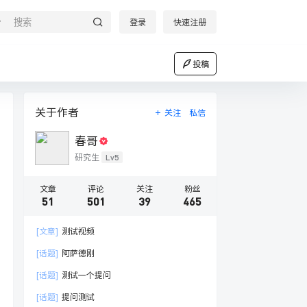
登录
快速注册
投稿
关于作者
关注
私信
春哥
Lv5
研究生
文章
评论
关注
粉丝
51
501
39
465
[文章]
测试视频
[话题]
阿萨德刚
[话题]
测试一个提问
[话题]
提问测试