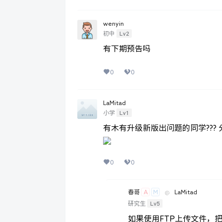
wenyin
Lv2
初中
有下期预告吗
0
0
LaMitad
Lv1
小学
有木有升级新版出问题的同学???
0
0
A
M
春哥
@
LaMitad
Lv5
研究生
如果使用FTP上传文件，把