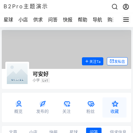
B2Pro主题演示
星球
小店
供求
问答
快报
帮助
导航
购买
关注Ta
发私信
可安好
小学
Lv1
概览
发布的
关注
粉丝
收藏
文章
小店
快报
星球
问答
供求信息