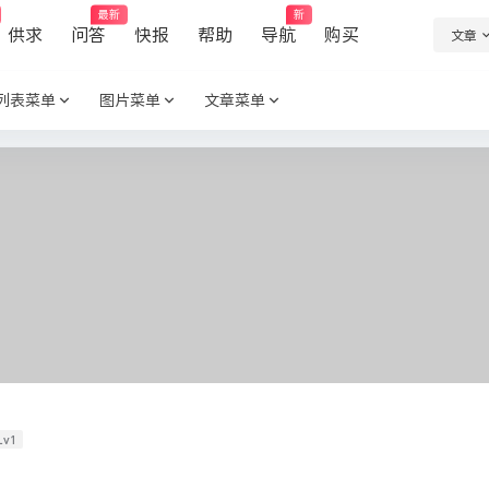
最新
新
供求
问答
快报
帮助
导航
购买
文章
列表菜单
图片菜单
文章菜单
Lv1