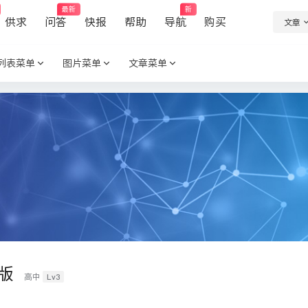
最新
新
供求
问答
快报
帮助
导航
购买
文章
列表菜单
图片菜单
文章菜单
版
Lv3
高中