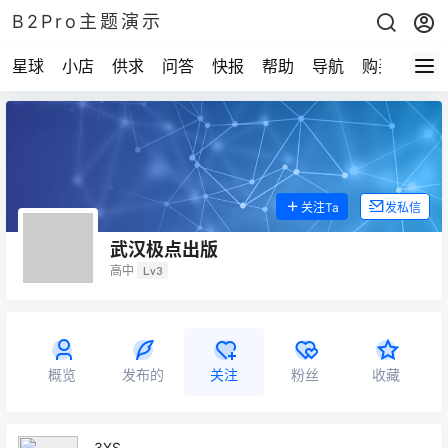
B2Pro主题演示
星球
小店
供求
问答
快报
帮助
导航
购买
关注Ta
发私信
武汉极点出版
高中
Lv3
概览
发布的
关注
粉丝
收藏
3XS