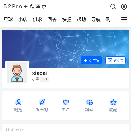
B2Pro主题演示
星球
小店
供求
问答
快报
帮助
导航
购买
关注Ta
发私信
xiaoai
小学
Lv1
概览
发布的
关注
粉丝
收藏
基本资料