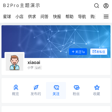
B2Pro主题演示
星球
小店
供求
问答
快报
帮助
导航
购买
关注Ta
发私信
xiaoai
小学
Lv1
概览
发布的
关注
粉丝
收藏