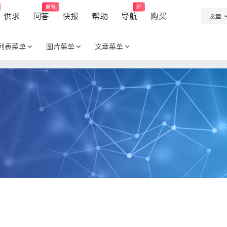
最新
新
供求
问答
快报
帮助
导航
购买
文章
列表菜单
图片菜单
文章菜单