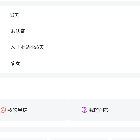
邱天
：
未认证
：
入驻本站
466
天
：
女
：
我的星球
我的问答