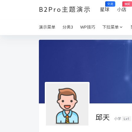
交流
抽奖
B2Pro主题演示
星球
小店
演示菜单
分类3
WP技巧
下拉菜单
邱天
Lv1
小学