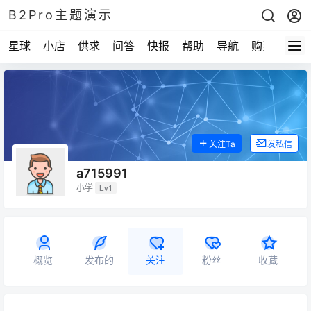
B2Pro主题演示
星球
小店
供求
问答
快报
帮助
导航
购买
关注Ta
发私信
a715991
小学
Lv1
概览
发布的
关注
粉丝
收藏