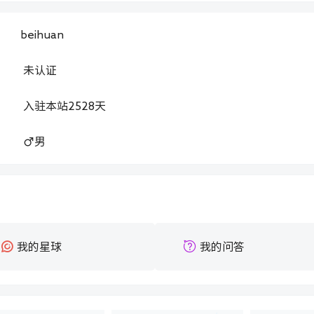
beihuan
：
未认证
：
入驻本站
2528
天
：
男
：
我的星球
我的问答