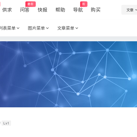
最新
新
供求
问答
快报
帮助
导航
购买
文章
列表菜单
图片菜单
文章菜单
Lv1
学