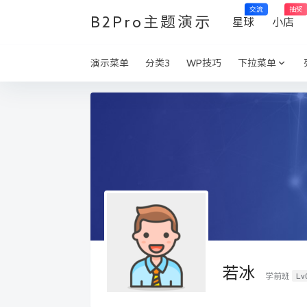
交流
抽奖
B2Pro主题演示
星球
小店
演示菜单
分类3
WP技巧
下拉菜单
若冰
Lv
学前班