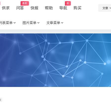
最新
新
供求
问答
快报
帮助
导航
购买
文章
列表菜单
图片菜单
文章菜单
0