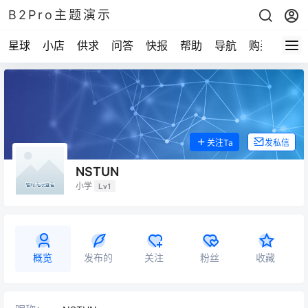
B2Pro主题演示
星球
小店
供求
问答
快报
帮助
导航
购买
关注Ta
发私信
NSTUN
小学
Lv1
概览
发布的
关注
粉丝
收藏