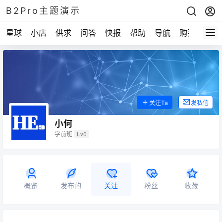
B2Pro主题演示
星球
小店
供求
问答
快报
帮助
导航
购买
关注Ta
发私信
小何
学前班
Lv0
概览
发布的
关注
粉丝
收藏