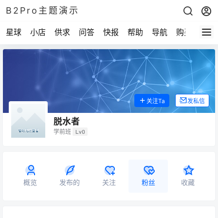
B2Pro主题演示
星球
小店
供求
问答
快报
帮助
导航
购买
关注Ta
发私信
脱水者
学前班
Lv0
概览
发布的
关注
粉丝
收藏