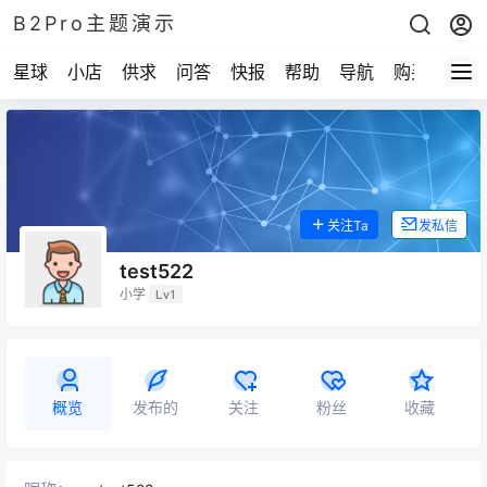
B2Pro主题演示
星球
小店
供求
问答
快报
帮助
导航
购买
关注Ta
发私信
test522
小学
Lv1
概览
发布的
关注
粉丝
收藏