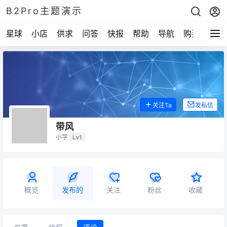
B2Pro主题演示
星球
小店
供求
问答
快报
帮助
导航
购买
关注Ta
发私信
带风
小学
Lv1
概览
发布的
关注
粉丝
收藏