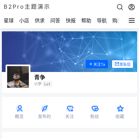
B2Pro主题演示
星球
小店
供求
问答
快报
帮助
导航
购买
关注Ta
发私信
青争
小学
Lv1
概览
发布的
关注
粉丝
收藏