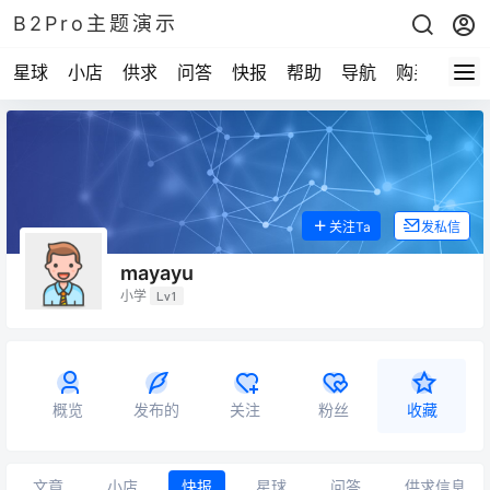
B2Pro主题演示
星球
小店
供求
问答
快报
帮助
导航
购买
关注Ta
发私信
mayayu
小学
Lv1
概览
发布的
关注
粉丝
收藏
文章
小店
快报
星球
问答
供求信息