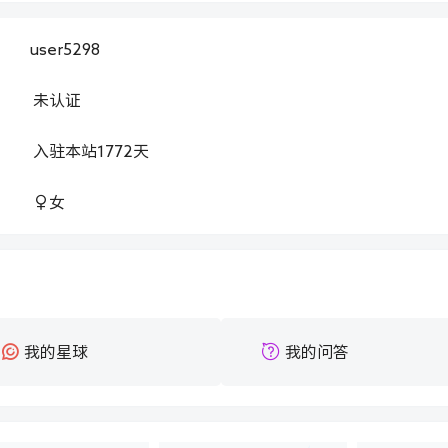
user5298
：
未认证
：
入驻本站
1772
天
：
女
：
我的星球
我的问答