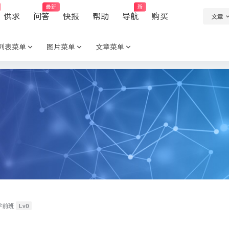
最新
新
供求
问答
快报
帮助
导航
购买
文章
列表菜单
图片菜单
文章菜单
Lv0
学前班