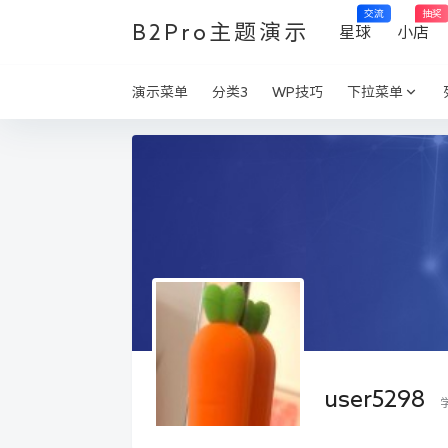
交流
抽奖
B2Pro主题演示
星球
小店
演示菜单
分类3
WP技巧
下拉菜单
user5298