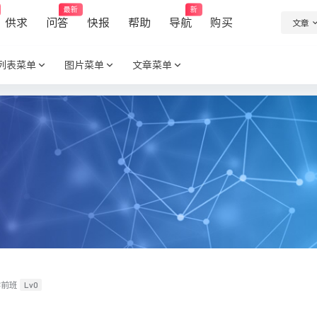
最新
新
供求
问答
快报
帮助
导航
购买
文章
列表菜单
图片菜单
文章菜单
Lv0
学前班