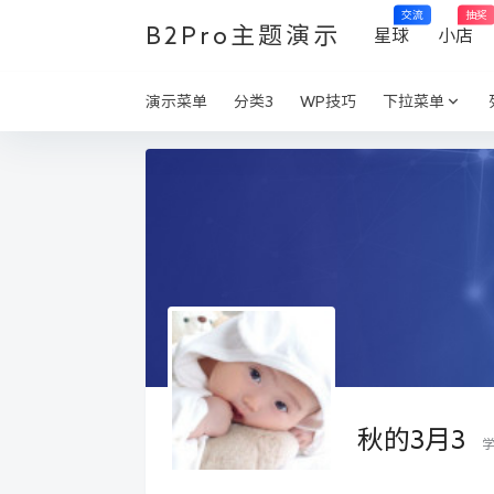
交流
抽奖
B2Pro主题演示
星球
小店
演示菜单
分类3
WP技巧
下拉菜单
秋的3月3