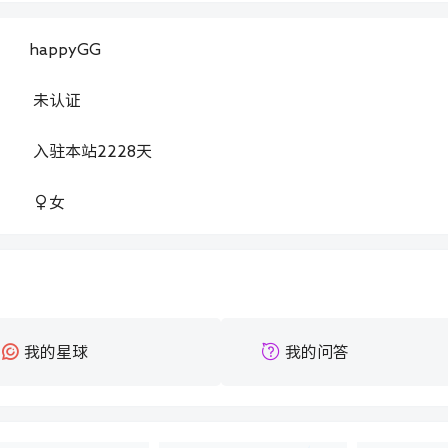
happyGG
：
未认证
：
入驻本站
2228
天
：
女
：
我的星球
我的问答