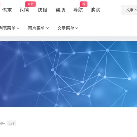
最新
新
供求
问答
快报
帮助
导航
购买
文章
列表菜单
图片菜单
文章菜单
Lv2
初中