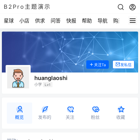
B2Pro主题演示
星球
小店
供求
问答
快报
帮助
导航
购买
关注Ta
发私信
huanglaoshi
小学
Lv1
概览
发布的
关注
粉丝
收藏