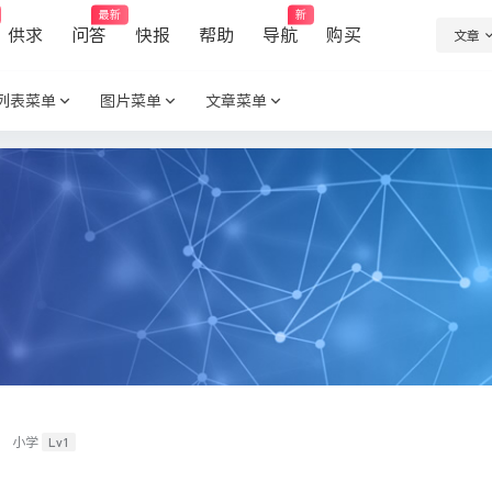
最新
新
供求
问答
快报
帮助
导航
购买
文章
列表菜单
图片菜单
文章菜单
Lv1
小学