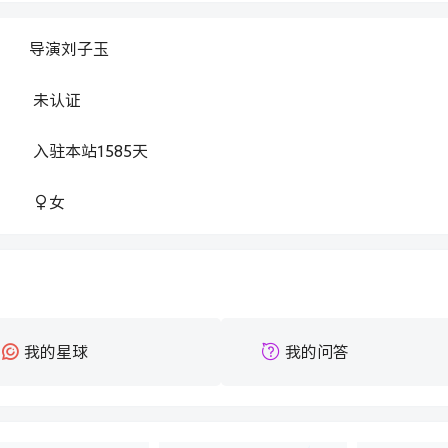
导演刘子玉
：
未认证
：
入驻本站
1585
天
：
女
：
我的星球
我的问答