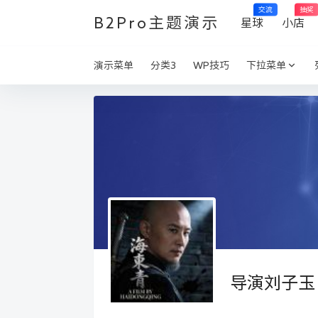
交流
抽奖
B2Pro主题演示
星球
小店
演示菜单
分类3
WP技巧
下拉菜单
导演刘子玉