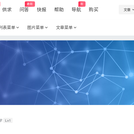
最新
新
供求
问答
快报
帮助
导航
购买
文章
列表菜单
图片菜单
文章菜单
Lv1
学