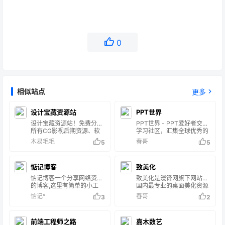
0
相似站点
更多
设计宝藏资源站
PPT世界
设计宝藏资源站！免费分享
PPT世界 - PPT爱好者交流
所有CG影视后期资源、软
学习社区，汇集全球优秀的
件、教程、插件、脚本、模
PPTer，致力于发现幻灯的
木易毛毛
春哥
5
5
板、样机、平面设计素材、
力量！拥有海量优秀PPT资
三维模型、黑科技等等！你
源，包含PPT设计教程、
想要的这里全都有！设计必
PPT动画教程、PPT模板素
惦记博客
致美化
备！设计宝藏资源
材下载等。看PPT设计文
站,AE,C4D,After
章，学PPT软件教程，找
惦记博客一个分享网络资源
致美化是漫锋网旗下网站，
Effects,blender,AE教程,AE
PPT灵感素材，上PPT世界
的博客,这里有简单的小工
国内最专业的桌面美化资源
插件,FCPX,FCPX插件,教程,
（PPTX.CN）！
具，实用的软件和小工具，
交流及分享平台，聚集了超
惦记°
春哥
3
2
插件,blender教程,AE模
以及手游戏,游戏攻略,UI设
过20万的活跃用户，在此分
板,PR模板,CG资源,blender
计素材资源，网站源码等资
享他们的电脑主题及软件皮
插件！
源，WordPress教程,主题,
肤，图标，壁纸等；打造不
前端工程师之路
嘉木数艺
插件,各种代码分享,同时也
一样的Windows系统界面…