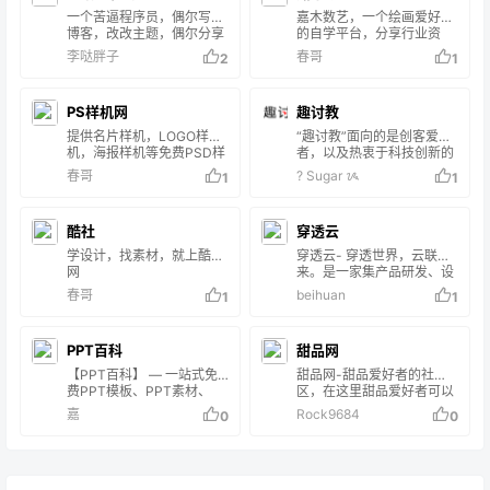
是会分享一些软件和
一个苦逼程序员，偶尔写写
嘉木数艺，一个绘画爱好者
Windows优化系统下载，分
博客，改改主题，偶尔分享
的自学平台，分享行业资
享惦记°的心路历程
一下生活，写点没谱的影
讯、绘画经验技法，提供丰
李哒胖子
春哥
2
1
评。胸无大志，但是满肚肥
富的原画、插画、漫画、
肉。 当然也会记录一些技术
3D辅助教程和海量参考素
教程，分享一些下载资源，
材，为新人画师助力，打造
PS样机网
趣讨教
只有你想不到，没有本狼我
优质画师服务站！
找不到。主要内容涵盖但不
提供名片样机，LOGO样
“趣讨教”面向的是创客爱好
仅限于
机，海报样机等免费PSD样
者，以及热衷于科技创新的
wordpress,bootstrap,Vue
机模板。
电子发烧友们。
春哥
? Sugar ᝰ
1
1
，等。
酷社
穿透云
学设计，找素材，就上酷社
穿透云- 穿透世界，云联未
网
来。是一家集产品研发、设
计、制造及销售于一体的完
春哥
beihuan
1
1
整解决方案提供商，专注于
行业互联网、移动互联网、
物联网新技术的开发与应用
PPT百科
甜品网
（包括软件系统、移动APP
开发、智慧工业研究等）。
【PPT百科】 — 一站式免
甜品网-甜品爱好者的社
费PPT模板、PPT素材、
区，在这里甜品爱好者可以
PPT背景下载平台，优秀
自由交流甜品、甜品品牌、
嘉
Rock9684
0
0
PPT作品案例库。同时开设
甜品做法、烘焙蛋糕、甜点
百科问答频道，由Ai机器人
下午茶、甜品店加盟、甜品
为网友提供7x24小时在线
资讯、甜品分享，了解甜品
智能解答。无论是PPT使用
就上甜品网
技巧、职场办公、生活知识