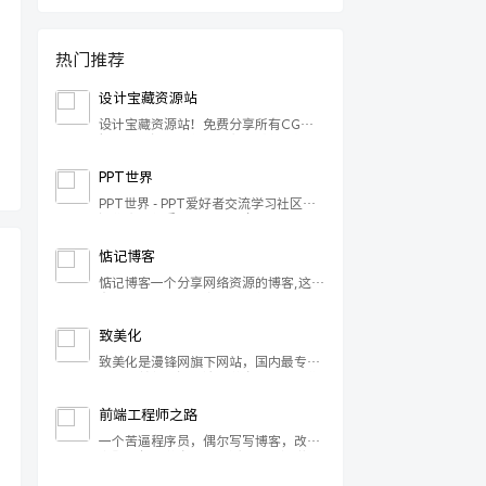
热门推荐
设计宝藏资源站
设计宝藏资源站！免费分享所有CG影
视后期资源、软件、教程、插件、脚
本、模板、样机、平面设计素材、三维
模型、黑科技等等！你想要的这里全都
PPT世界
有！设计必备！设计宝藏资源
PPT世界 - PPT爱好者交流学习社区，
站,AE,C4D,After Effects,blender,AE
汇集全球优秀的PPTer，致力于发现幻
教程,AE插件,FCPX,FCPX插件,教程,插
灯的力量！拥有海量优秀PPT资源，包
件,blender教程,AE模板,PR模板,CG资
含PPT设计教程、PPT动画教程、PPT
源,blender插件！
惦记博客
模板素材下载等。看PPT设计文章，学
惦记博客一个分享网络资源的博客,这里
PPT软件教程，找PPT灵感素材，上
有简单的小工具，实用的软件和小工
PPT世界（PPTX.CN）！
具，以及手游戏,游戏攻略,UI设计素材
资源，网站源码等资源，WordPress教
致美化
程,主题,插件,各种代码分享,同时也是会
致美化是漫锋网旗下网站，国内最专业
分享一些软件和Windows优化系统下
的桌面美化资源交流及分享平台，聚集
载，分享惦记°的心路历程
了超过20万的活跃用户，在此分享他们
的电脑主题及软件皮肤，图标，壁纸
前端工程师之路
等；打造不一样的Windows系统界
一个苦逼程序员，偶尔写写博客，改改
面…
主题，偶尔分享一下生活，写点没谱的
影评。胸无大志，但是满肚肥肉。 当然