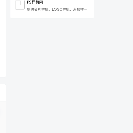
也会记录一些技术教程，分享一些下载
PS样机网
资源，只有你想不到，没有本狼我找不
提供名片样机，LOGO样机，海报样机
到。主要内容涵盖但不仅限于
等免费PSD样机模板。
wordpress,bootstrap,Vue，等。