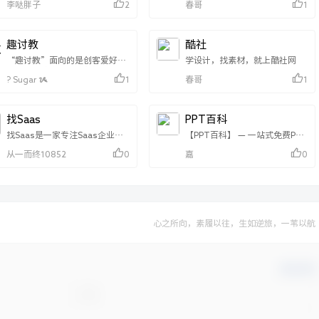
李哒胖子
春哥
2
1
活，写点没谱的影评。胸无大
志，但是满肚肥肉。 当然也会记
录一些技术教程，分享一些下载
资源，只有你想不到，没有本狼
趣讨教
酷社
我找不到。主要内容涵盖但不仅
限于
“趣讨教”面向的是创客爱好
学设计，找素材，就上酷社网
wordpress,bootstrap,Vue，
者，以及热衷于科技创新的电子
? Sugar ᝰ
春哥
1
1
等。
发烧友们。
找Saas
PPT百科
找Saas是一家专注Saas企业软
【PPT百科】 — 一站式免费PPT
件和服务选品平台。根据用户评
模板、PPT素材、PPT背景下载
从一而终10852
嘉
0
0
价和社会数据，比较最好的商业
平台，优秀PPT作品案例库。同
软件和服务。 找Saas是一家专
时开设百科问答频道，由Ai机器
注Saas企业软件和服务选品平
人为网友提供7x24小时在线智能
台。根据用户评价和社会数据，
解答。无论是PPT使用技巧、职
比较最好的商业软件和服务。
场办公、生活知识等问题，都可
以提交给百科问答。PPT模板涵
盖科技风、商务风、插画风、党
心之所向，素履以往，生如逆旅，一苇以航
政风等风格模板。
确认修改