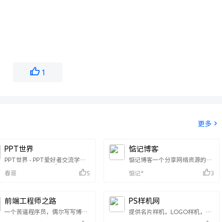
1
更多
PPT世界
惦记博客
PPT世界 - PPT爱好者交流学习
惦记博客一个分享网络资源的博
社区，汇集全球优秀的PPTer，
客,这里有简单的小工具，实用的
春哥
惦记°
5
3
致力于发现幻灯的力量！拥有海
软件和小工具，以及手游戏,游戏
量优秀PPT资源，包含PPT设计
攻略,UI设计素材资源，网站源码
教程、PPT动画教程、PPT模板
等资源，WordPress教程,主题,
素材下载等。看PPT设计文章，
插件,各种代码分享,同时也是会
前端工程师之路
PS样机网
学PPT软件教程，找PPT灵感素
分享一些软件和Windows优化
材，上PPT世界（PPTX.CN）！
一个苦逼程序员，偶尔写写博
系统下载，分享惦记°的心路历
提供名片样机，LOGO样机，海
客，改改主题，偶尔分享一下生
程
报样机等免费PSD样机模板。