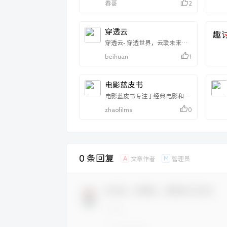
春哥
2
件,blender教程,AE模板,PR模
享平台，聚集了超过20万的活跃
板,CG资源,blender插件！
用户，在此分享他们的电脑主题
及软件皮肤，图标，壁纸等；打
造不一样的Windows系统界
穿透云
面…
穿透云- 穿透世界，云联未来。
是一家集产品研发、设计、制造
beihuan
1
及销售于一体的完整解决方案提
供商，专注于行业互联网、移动
互联网、物联网新技术的开发与
应用（包括软件系统、移动APP
电影蓝皮书
开发、智慧工业研究等）。
电影蓝皮书专注于经典电影和艺
术电影的推广以及电影周边产品
zhaofilms
0
开发，目前有电影放映、电影幕
后、电影专题、电影周边几个主
要类目，通过不断的上传经典电
影和艺术电影吸引到了一批电影
爱好者注册和使用，促成为一个
小众电影交流的平台。
0 条回复
A
M
文章作者
管理员
欢迎您，新朋友，感谢参与互动！