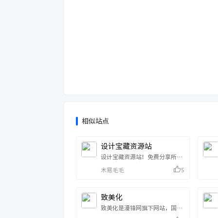
相似站点
设计宝藏资源站
设计宝藏资源站！免费分享所有
CG影视后期资源、软件、教
木易毛毛
5
程、插件、脚本、模板、样机、
平面设计素材、三维模型、黑科
技等等！你想要的这里全都有！
设计必备！设计宝藏资源
致美化
站,AE,C4D,After
Effects,blender,AE教程,AE插
致美化是漫锋网旗下网站，国内
件,FCPX,FCPX插件,教程,插
最专业的桌面美化资源交流及分