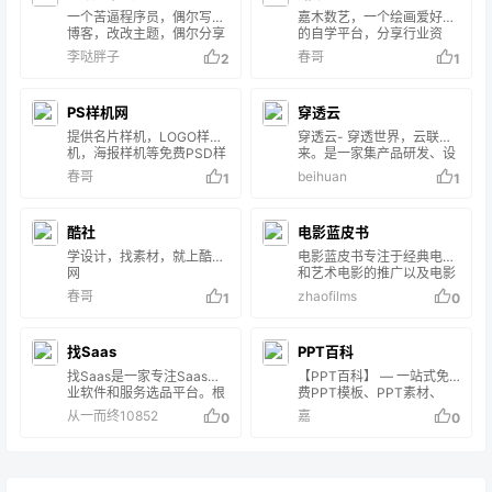
是会分享一些软件和
一个苦逼程序员，偶尔写写
嘉木数艺，一个绘画爱好者
Windows优化系统下载，分
博客，改改主题，偶尔分享
的自学平台，分享行业资
享惦记°的心路历程
一下生活，写点没谱的影
讯、绘画经验技法，提供丰
李哒胖子
春哥
2
1
评。胸无大志，但是满肚肥
富的原画、插画、漫画、
肉。 当然也会记录一些技术
3D辅助教程和海量参考素
教程，分享一些下载资源，
材，为新人画师助力，打造
PS样机网
穿透云
只有你想不到，没有本狼我
优质画师服务站！
找不到。主要内容涵盖但不
提供名片样机，LOGO样
穿透云- 穿透世界，云联未
仅限于
机，海报样机等免费PSD样
来。是一家集产品研发、设
wordpress,bootstrap,Vue
机模板。
计、制造及销售于一体的完
春哥
beihuan
1
1
，等。
整解决方案提供商，专注于
行业互联网、移动互联网、
物联网新技术的开发与应用
酷社
电影蓝皮书
（包括软件系统、移动APP
开发、智慧工业研究等）。
学设计，找素材，就上酷社
电影蓝皮书专注于经典电影
网
和艺术电影的推广以及电影
周边产品开发，目前有电影
春哥
zhaofilms
1
0
放映、电影幕后、电影专
题、电影周边几个主要类
目，通过不断的上传经典电
找Saas
PPT百科
影和艺术电影吸引到了一批
电影爱好者注册和使用，促
找Saas是一家专注Saas企
【PPT百科】 — 一站式免
成为一个小众电影交流的平
业软件和服务选品平台。根
费PPT模板、PPT素材、
台。
据用户评价和社会数据，比
PPT背景下载平台，优秀
从一而终10852
嘉
0
0
较最好的商业软件和服务。
PPT作品案例库。同时开设
找Saas是一家专注Saas企
百科问答频道，由Ai机器人
业软件和服务选品平台。根
为网友提供7x24小时在线
据用户评价和社会数据，比
智能解答。无论是PPT使用
较最好的商业软件和服务。
技巧、职场办公、生活知识