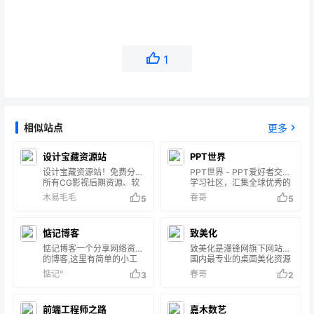
1
相似站点
更多
设计宝藏资源站
PPT世界
设计宝藏资源站！免费分享
PPT世界 - PPT爱好者交流
所有CG影视后期资源、软
学习社区，汇集全球优秀的
件、教程、插件、脚本、模
PPTer，致力于发现幻灯的
木易毛毛
春哥
5
5
板、样机、平面设计素材、
力量！拥有海量优秀PPT资
三维模型、黑科技等等！你
源，包含PPT设计教程、
想要的这里全都有！设计必
PPT动画教程、PPT模板素
惦记博客
致美化
备！设计宝藏资源
材下载等。看PPT设计文
站,AE,C4D,After
章，学PPT软件教程，找
惦记博客一个分享网络资源
致美化是漫锋网旗下网站，
Effects,blender,AE教程,AE
PPT灵感素材，上PPT世界
的博客,这里有简单的小工
国内最专业的桌面美化资源
插件,FCPX,FCPX插件,教程,
（PPTX.CN）！
具，实用的软件和小工具，
交流及分享平台，聚集了超
惦记°
春哥
3
2
插件,blender教程,AE模
以及手游戏,游戏攻略,UI设
过20万的活跃用户，在此分
板,PR模板,CG资源,blender
计素材资源，网站源码等资
享他们的电脑主题及软件皮
插件！
源，WordPress教程,主题,
肤，图标，壁纸等；打造不
前端工程师之路
嘉木数艺
插件,各种代码分享,同时也
一样的Windows系统界面…