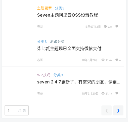
主题更新
分类3
Seven主题阿里云OSS设置教程
春哥
18年6月12日
23k
1
分类3
测试分类
柒比贰主题现已全面支持微信支付
春哥
18年5月26日
13.4k
6
WP技巧
分类3
seven 2.4.7更新了，有需求的朋友，请更
新。顺便祝大家520快乐！
春哥
18年5月20日
21.1k
1
❮
❯
/
4 页