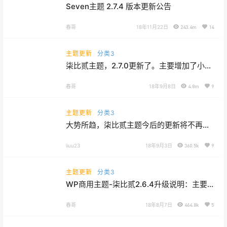
Seven主题 2.7.4 版本更新公告
春哥
18年11月22日
243.4m
14
主题更新
分类3
柒比贰主题，2.7.0更新了。主要增加了小黑
屋、一些设置项和修改了外观12
春哥
18年9月8日
4.8m
9
主题更新
分类3
大势所趋，柒比贰主题今后的更新将不再支
持虚拟主机’中文’
iiuu23
18年9月3日
360.5k
9
主题更新
分类3
WP商用主题-柒比贰2.6.4升级说明：主要
新增了邀请码注册的功能
春哥
18年8月7日
464.8k
5