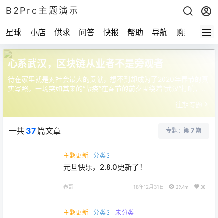
B2Pro主题演示
星球
小店
供求
问答
快报
帮助
导航
购买
心系武汉，区块链从业者不是旁观者
待在家里就是对社会最大的贡献，想不到却成为了2020年春节的真
实写照。一场突如其来的“战疫”在春节的前夕围绕着“武汉”打响，这
是一场我们终将会胜利的战争，但过程却是如此艰难。在过去的这
往期专题
些日子里，区块链行业里关切的主题已经不是区块链、比特币或者
其他什么币。我们看到区块链行业在展开实际行动，捐款，捐物品
等等，区块链从业者在这场“战争”中从来都不是旁观者。
一共
37
篇文章
专题：第
7
期
主题更新
分类3
元旦快乐，2.8.0更新了！
春哥
18年12月31日
29.4m
30
主题更新
分类3
未分类