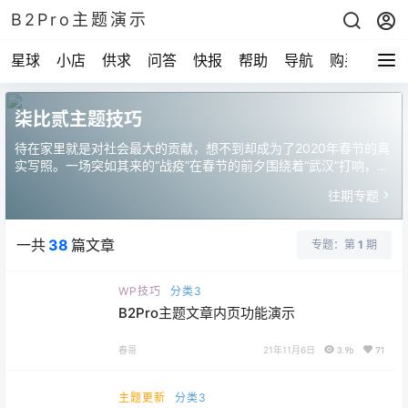
B2Pro主题演示
星球
小店
供求
问答
快报
帮助
导航
购买
柒比贰主题技巧
待在家里就是对社会最大的贡献，想不到却成为了2020年春节的真
实写照。一场突如其来的“战疫”在春节的前夕围绕着“武汉”打响，这
是一场我们终将会胜利的战争，但过程却是如此艰难。在过去的这
往期专题
些日子里，区块链行业里关切的主题已经不是区块链、比特币或者
其他什么币。我们看到区块链行业在展开实际行动，捐款，捐物品
等等，区块链从业者在这场“战争”中从来都不是旁观者。
一共
38
篇文章
专题：第
1
期
WP技巧
分类3
B2Pro主题文章内页功能演示
春哥
21年11月6日
3.9b
71
主题更新
分类3