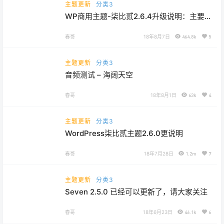
主题更新
分类3
WP商用主题-柒比贰2.6.4升级说明：主要
新增了邀请码注册的功能
春哥
18年8月7日
464.8k
5
主题更新
分类3
音频测试 – 海阔天空
春哥
18年8月1日
63k
4
主题更新
分类3
WordPress柒比贰主题2.6.0更说明
春哥
18年7月28日
1.2m
7
主题更新
分类3
Seven 2.5.0 已经可以更新了，请大家关注
春哥
18年6月23日
46.1k
6