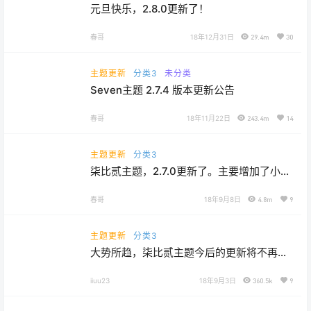
元旦快乐，2.8.0更新了！
春哥
18年12月31日
29.4m
30
主题更新
分类3
未分类
Seven主题 2.7.4 版本更新公告
春哥
18年11月22日
243.4m
14
主题更新
分类3
柒比贰主题，2.7.0更新了。主要增加了小黑
屋、一些设置项和修改了外观12
春哥
18年9月8日
4.8m
9
主题更新
分类3
大势所趋，柒比贰主题今后的更新将不再支
持虚拟主机’中文’
iiuu23
18年9月3日
360.5k
9