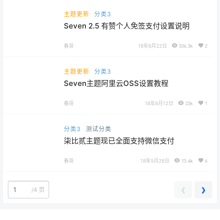
主题更新
分类3
Seven 2.5 有赞个人免签支付设置说明
春哥
18年6月22日
336.3k
2
主题更新
分类3
Seven主题阿里云OSS设置教程
春哥
18年6月12日
23k
1
分类3
测试分类
柒比贰主题现已全面支持微信支付
春哥
18年5月26日
13.4k
6
❮
❯
/
4 页