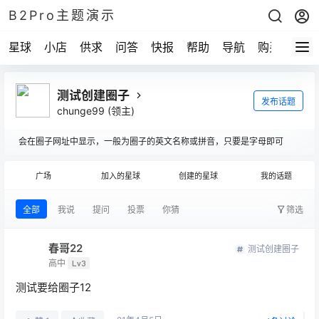
B2Pro主题演示
星球
小店
供求
问答
快报
帮助
导航
购买
测试创建圈子
发布话题
chunge99
(领主)
会在圈子网址中显示，一般为圈子的英文名称或拼音，只要是字母即可
广场
加入的星球
创建的星球
我的话题
全部
我说
提问
投票
你猜
筛选
春哥22
测试创建圈子
高中
Lv3
测试要给圈子12