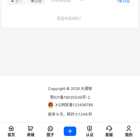
21年4月5日
1
赞
收藏
1
条讨论
我是有底线的！
茶园风光
2025-04-28
嘿嘿嘿
08:44:14
广场
2023-07-26
付费的？
22:06:04
22圈子
2023-07-26
Copyright © 2026
大潮咖
测试一个帖子
22:03:30
鄂ICP备16020046号-2
广场
X公网安备123456789
2022-12-24
测试积分22222
查询 9 次，耗时 0.1348 秒
16:50:04
广场
2022-12-22
首页
商铺
圈子
认证
客服
我的
积分测试
21:47:59