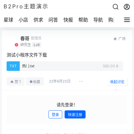
B2Pro主题演示
星球
小店
供求
问答
快报
帮助
导航
购买
春哥
管理员
广场
研究生
Lv5
测试小程序文件下载
TXT
热门.txt
560.00 B
22年6月23日
1
赞
收藏
收起讨论
请先登录！
登录
快速注册
发布