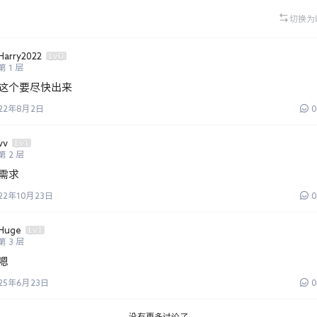
切换为
Harry2022
Lv0
第
1
层
这个要尽快出来
22年8月2日
0
vv
Lv1
第
2
层
需求
22年10月23日
0
Huge
Lv1
第
3
层
嗯
25年6月23日
0
没有更多讨论了