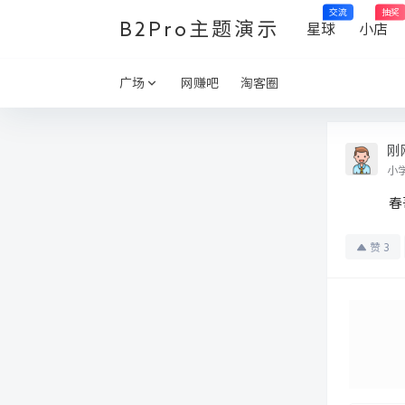
交流
抽奖
B2Pro主题演示
星球
小店
广场
网赚吧
淘客圈
刚
小
春
赞
3