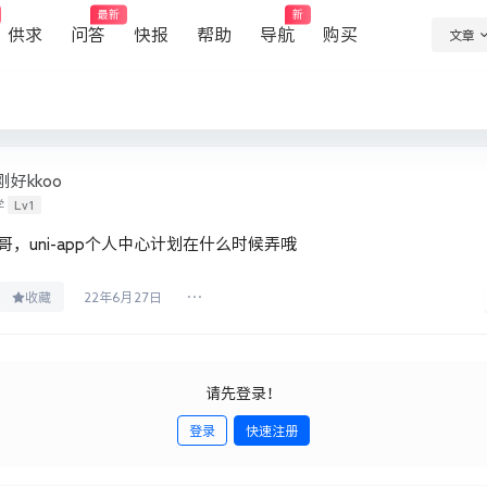
最新
新
供求
问答
快报
帮助
导航
购买
文章
刚好kkoo
Lv1
学
哥，uni-app个人中心计划在什么时候弄哦
收藏
22年6月27日
请先登录！
登录
快速注册