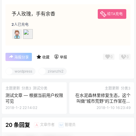
予人玫瑰，手有余香
给TA充电
2
人已充电
0
0
海报分享
收藏
举报
wordpress
ziranzhi2
主题更新
分类3
测试分类
主题更新
分类3
测试文章 — 根据当前用户权限
在水泥森林里修复生态，这个
可见
叫做“城市荒野”的工作室在上
海都做了什么？
2018-1-2 22:14:02
2018-1-10 16:23:49
20 条回复
文章作者
管理员
A
M