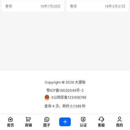
题无关的就别Q我了，实在是没有时
不再使用幻灯显示推荐的文章，移
春哥
18年7月28日
春哥
18年3月31日
间再帮你们折腾了。 熬夜了，白天
动端自动启用幻灯。 菜单进行了精
补觉，QQ可能不会及时回复！ 更新
简，只保留一个顶部菜单和底部菜
内容 修复了关闭注册仍然可以注册
单。 主题右侧由以往的通栏变成块
的bug 修复了小工具未登录状态社
状。 文章内页样式进行了调整。 移
交登录按钮的不能关闭问题 修改了
动端菜单进行了重新设计。 取消了
只有登录状态才能评论的样式 修复
文章内页的底部跟随滚动条。 网格
了评论权限的控制功…
和列表切换…
Copyright © 2026
大潮咖
鄂ICP备16020046号-2
X公网安备123456789
查询 4 次，耗时 0.1389 秒
首页
商铺
圈子
认证
客服
我的