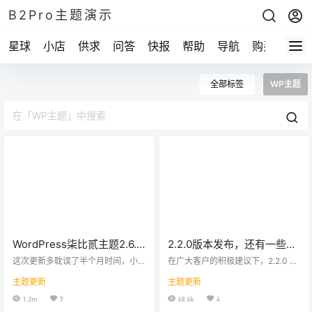
B2Pro主题演示
星球
小店
供求
问答
快报
帮助
导航
购买
全部标签
WP主题
WordPress柒比贰主题2.6.0
2.2.0版本发布，还有一些优
更说明
化说明
这次更新多耽误了半个月时间，小
在广大客户的积极建议下，2.2.0 版
伙伴们等久了！总得来说更新的内
最终大变样，据说是比以前的版本
主题更新
主题更新
容还比较多的，请大家详细按照下
漂亮了一些。然而还有一些令人不
面的步骤去升级。 有问题请多在QQ
满意的地方，所以这个主题仍然会
1.2m
7
68.6k
4
群里问一问，或者论坛发帖，和主
持续进化。 2.2.0版的新特征 PC端