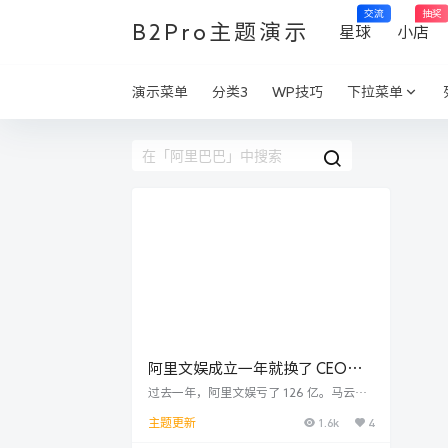
交流
抽奖
B2Pro主题演示
星球
小店
演示菜单
分类3
WP技巧
下拉菜单
阿里文娱成立一年就换了 CEO，
阿里在电商之外的新业务怎么样
过去一年，阿里文娱亏了 126 亿。马云
说，一共要给 11 年。
了？
1.6k
4
主题更新