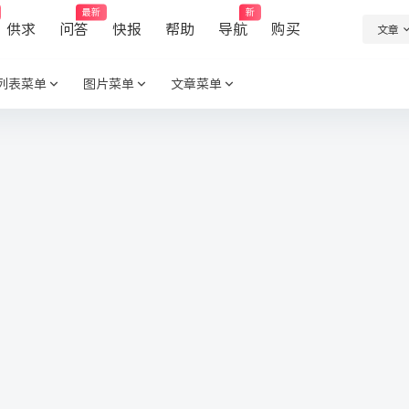
最新
新
供求
问答
快报
帮助
导航
购买
文章
列表菜单
图片菜单
文章菜单