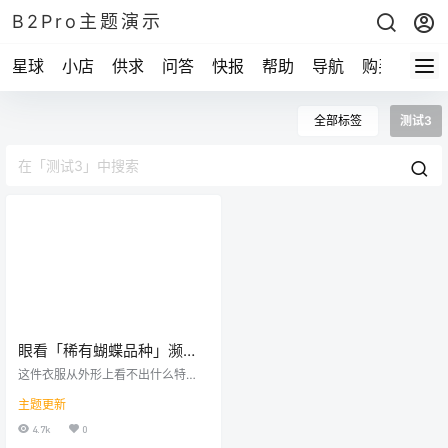
B2Pro主题演示
星球
小店
供求
问答
快报
帮助
导航
购买
全部标签
测试3
眼看「稀有蝴蝶品种」濒临
灭绝，生物学家果断让它们
这件衣服从外形上看不出什么特
成功复育！
别，就是一件普通的丹宁水洗牛仔
主题更新
上衣。所谓智能的部分在左袖口，
李维斯用了可导电且防水的特殊织
4.7k
0
物，让袖口变成一块触摸板。