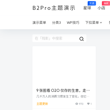
交流
抽奖
B2Pro主题演示
星球
小店
演示菜单
分类3
WP技巧
下拉菜单
9 张图看 O2O 仅存的生意，走到
最后带来了什么
几千万人的消费习惯发生了变化，但它在
整个餐饮业还很小。
970
1
主题更新