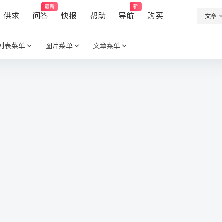
最新
新
供求
问答
快报
帮助
导航
购买
文章
列表菜单
图片菜单
文章菜单