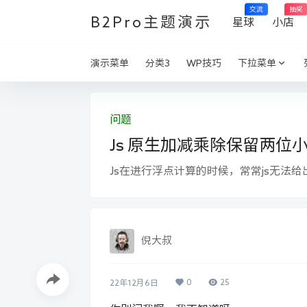
交流
抽奖
B2Pro主题演示
星球
小店
演示菜单
分类3
WP技巧
下拉菜单
问题
Js 原生加减乘除保留两位
Js在进行浮点计算的时候，常常js无法
倪大叔
0
25
22年12月6日