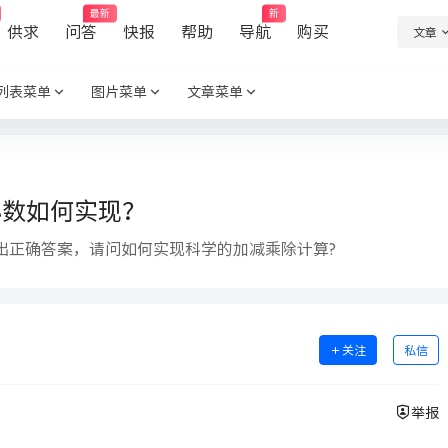
最新
新
供求
问答
快报
帮助
导航
购买
文章
列表菜单
图片菜单
文章菜单
小数如何实现？
给出正确答案，请问如何实现科学的加减乘除计算?
关注
私信
举报