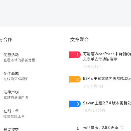
与合作
文章聚合
1
可能是WordPress中首创
优惠活动
义表单支付功能演示
查看本站的最新优惠
22年6月1日
配件商城
2
B2Pro主题文章内页功能演
在线购买XX配件
21年11月6日
法律声明
本站的法律声明
3
Seven主题 2.7.4 版本更新
18年11月22日
在线工单
提交在线工单
4
元旦快乐，2.8.0更新了！
建议提交