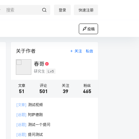
登录
快速注册
投稿
关于作者
关注
私信
春哥
Lv5
研究生
文章
评论
关注
粉丝
51
501
39
465
[文章]
测试视频
[话题]
阿萨德刚
[话题]
测试一个提问
[话题]
提问测试