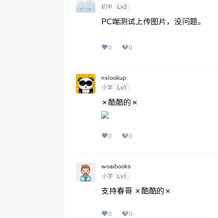
Lv2
初中
PC端测试上传图片，没问题。
0
0
nslookup
Lv1
小学
✗酷酷的✗
0
0
woaibooks
Lv1
小学
支持春哥 ✗酷酷的✗
0
0