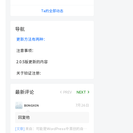
Ta的全部动态
导航
更新方法有两种：
注意事项：
2.0.5版更新的内容
关于验证注册：
最新评论
PREV
NEXT
ʙᴏɴɢxɪɴ
7月26日
回复他
[文章]
来自：
可能是WordPress中首创的自定义表单支付功能演示