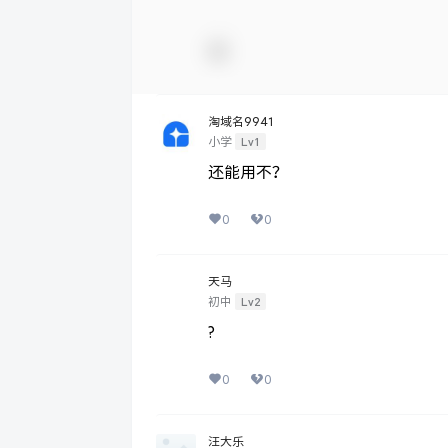
淘域名9941
Lv1
小学
还能用不？
0
0
天马
Lv2
初中
?
0
0
汪大乐