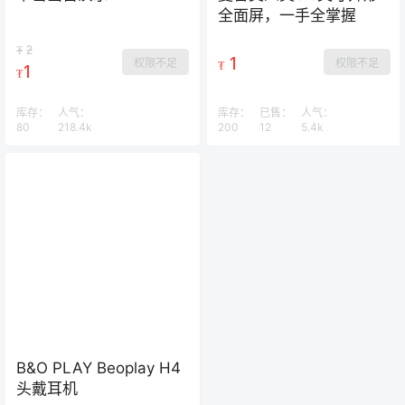
全面屏，一手全掌握
2
₮
1
权限不足
权限不足
₮
1
₮
库存：
人气：
库存：
已售：
人气：
80
218.4k
200
12
5.4k
B&O PLAY Beoplay H4
头戴耳机