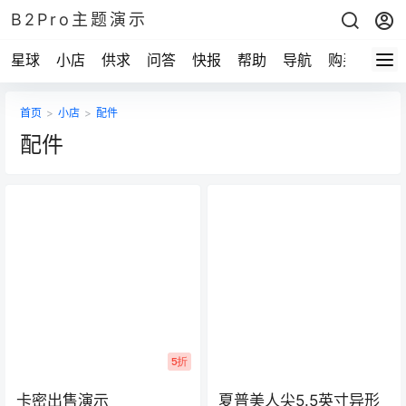
B2Pro主题演示
星球
小店
供求
问答
快报
帮助
导航
购买
首页
>
小店
>
配件
配件
5折
卡密出售演示
夏普美人尖5.5英寸异形