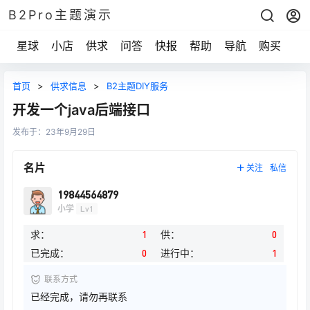
B2Pro主题演示
星球
小店
供求
问答
快报
帮助
导航
购买
首页
>
供求信息
>
B2主题DIY服务
开发一个java后端接口
发布于：
23年9月29日
名片
关注
私信
19844564879
小学
Lv1
求：
1
供：
0
已完成：
0
进行中：
1
联系方式
已经完成，请勿再联系