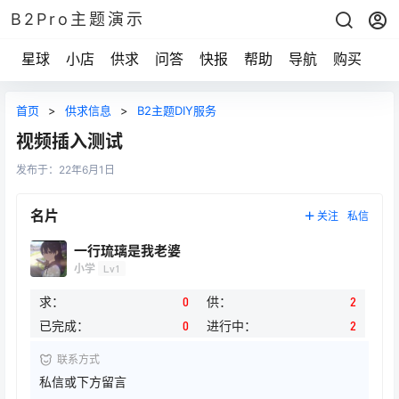
B2Pro主题演示
星球
小店
供求
问答
快报
帮助
导航
购买
首页
>
供求信息
>
B2主题DIY服务
视频插入测试
发布于：
22年6月1日
名片
关注
私信
一行琉璃是我老婆
小学
Lv1
求：
0
供：
2
已完成：
0
进行中：
2
联系方式
私信或下方留言