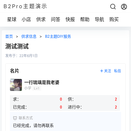
B2Pro主题演示
星球
小店
供求
问答
快报
帮助
导航
购买
首页
>
供求信息
>
B2主题DIY服务
测试测试
发布于：
22年6月1日
名片
关注
私信
一行琉璃是我老婆
小学
Lv1
求：
0
供：
2
已完成：
0
进行中：
2
联系方式
已经完成，请勿再联系