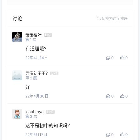
讨论
切换为时间排序
萧萧梧叶
Lv1
第
1
层
有道理哦?
22年4月14日
0
0
导演刘子玉?
Lv1
第
2
层
好
22年4月30日
0
0
xiaobinya
Lv0
第
3
层
这不是初中的知识吗?
22年5月17日
0
0