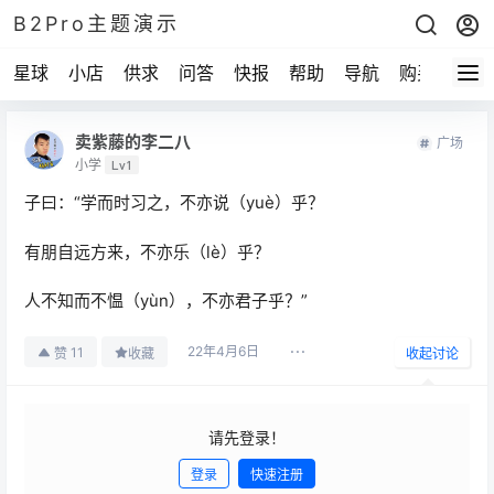
B2Pro主题演示
星球
小店
供求
问答
快报
帮助
导航
购买
卖紫藤的李二八
广场
小学
Lv1
子曰：“学而时习之，不亦说（yuè）乎？
有朋自远方来，不亦乐（lè）乎？
人不知而不愠（yùn），不亦君子乎？”
22年4月6日
11
赞
收藏
收起讨论
请先登录！
登录
快速注册
发布