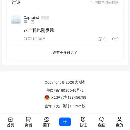
讨论
切换为时间排序
CaptainJ
Lv1
第
1
层
这个我也刚发现
21年11月30日
0
0
没有更多讨论了
Copyright © 2026
大潮咖
鄂ICP备16020046号-2
X公网安备123456789
查询 6 次，耗时 0.1262 秒
首页
商铺
圈子
认证
客服
我的