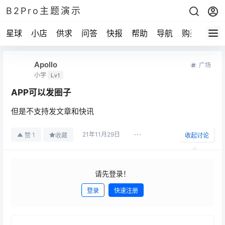
B2Pro主题演示
星球
小店
供求
问答
快报
帮助
导航
购买
Apollo
广场
小学
Lv1
APP可以发圈子
但是不支持发文章和快讯
21年11月29日
1
赞
收藏
收起讨论
请先登录！
登录
快速注册
发布