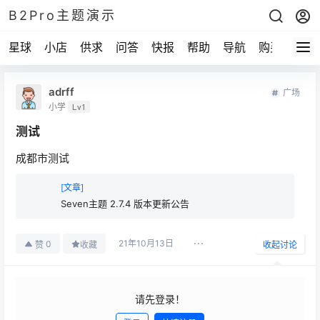
B2Pro主题演示
星球
小店
供求
问答
快报
帮助
导航
购买
adrff
广场
小学
Lv1
测试
成都市测试
[文章]
Seven主题 2.7.4 版本更新公告
21年10月13日
0
赞
收藏
收起讨论
请先登录！